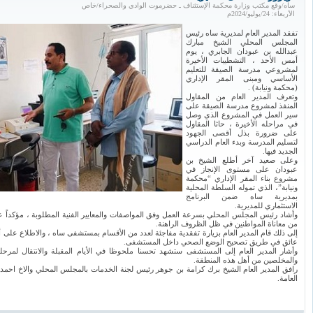
ساه/وقع مكتب وزارة محكمة الإستئناف ـ حضرموت الوادي والصحراء/خاص
الأربعاء: 24/يوليو/2024م
تفقد المدير العام لمديرية ساه رئيس
المجلس المحلي الشيخ مبارك
عبدالله بن عبودان الجابري ، يوم
أمس الأحد ، التشطيبات الأخيرة
لمشروعي مدرسة الصيقة للتعليم
الأساسي ومبنى المقر الإداري
(محكمة ونيابة) .
وتعرف المدير العام من المقاول
المنفذ لمشروع مدرسة الصيقة على
سير العمل في المشروع الذي وصل
في مراحله الأخيرة ، حاثا المقاول
على ضرورة بذل أقصى الجهود
لتسليم المدرسة وبدء العام الدراسي
الجديد فيها.
وعلى صعيد آخر أطلع الشيخ بن
عبودان على مستوى الإنجاز في
مشروع بناء المقر الإداري “محكمة
ونيابة”، الذي تموله السلطة المحلية
بمديرية ساه ضمن البرنامج
الاستثماري للمديرية.
وأشاد رئيس المجلس المحلي بسرعة العمل وفق المواصفات والمعايير الفنية المطلوبة ، مؤكداً 
من معاناة المواطنين في ظل الظروف الراهنة.
إلى ذلك قام المدير العام بزيارة تفقدية مفاجئة لعدد من الأقسام بمستشفى ساه ، والاطلاع على 
عائق في طريق تصحيح الوضع الصحي داخل المستشفى.
وأشار المدير العام إلى المستشفى ستشهد تحسنا ملحوظا في الأيام المقبلة والانتقال لمرح
والمخلصين من أهل هذه المنطقة.
رافق المدير العام الشيخ برك كرامة بن جوهر رئيس لجنة الخدمات بالمجلس المحلي والاخ احمد
العامة.