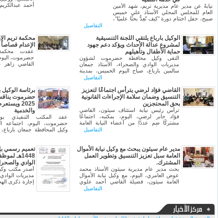
أحمد عبدالكريم
نيابةً عن مدير عام مديرية تريم، شهد الأمين
زيارتين تفقديتي
العام للمجلس المحلي الأستاذ علي خميس
نطاق اختصاص
صبيح، حفل اختتام دورة "كيف تُعِدُّ بحثًا علميًا"،
المحتجزين وال
التي نظمها مركز روافد للدراسات والتنمية
التفاصيل
القانونية المتخذ
بمشاركة نخبة من الطلاب والطالبات، في إطار
جهوده الرامية إلى تنمية قدراتهم البحثية وتعزيز
الوكيل بارباع يلتقي اللجنة التنسيقية
محكمة تريم الا
ثقافة البحث العلمي.
لمشروع عدالة الأحداث ويؤكد دعم جهود
الإعدام قصاصاً
حماية الأطفال وتأهيلهم
عقدت محكمة ت
حضرموت، اليوم ال
التقى وكيل محافظة حضرموت لشؤون
القاضي زاهر 
مديريات الوادي والصحراء، الأستاذ جمعان
وبحضور وكيل 
سالمين بارباع، صباح اليوم الخميس، بمدينة
الحبشي، وأمين
سيئون، باللجنة التنسيقية لمشروع عدالة
التفاصيل
سهل.
الأحداث.
القاضي فؤاد لرضي يترأس اجتماعًا لتعزيز
برئاسة الوكيل 
التنسيق وضمان سلامة الإجراءات القانونية
حضرموت يناقش
بحق المحتجزين
2025 ويستع
ترأس رئيس نيابة استئناف سيئون، القاضي
والخدمية
فؤاد جابر لرضي، اليوم، بمكتبه، اجتماعًا
عقد المكتب التنفيذي بو
مشتركًا ضم عددًا من أعضاء النيابة العامة
حضرموت، اليوم، اجتماعه ال
وقيادات الأجهزة الأمنية بمديرية تريم، لمناقشة
التفاصيل
وكيل المحافظة جمعان بارباع، 
سبل تعزيز التعاون والتنسيق بين الجانبين،
المحافظة سالم بن شرمان، وعب
وضمان سلامة الإجراءات القانونية المتبعة بحق
هشام السعيدي، وعبد الهاد
المحتجزين.
مدير عام سيئون يبحث مع وكيل نيابة الأموال
لمناقشة عدد من التقارير المال
تعميم رسمي بإ
والشبابية، إلى جانب استع
العامة سبل تعزيز التنسيق وتطوير العمل
1448هـ لم
الخدمية والتنموية في مدي
المشترك.
الوادي والصحرا
والصحراء.
بحث مدير عام مديرية سيئون الأستاذ محمد
أصدر مكتب وك
عوض العامري، اليوم، مع وكيل نيابة الأموال
مديريات الوادي 
العامة سيئون، فضيلة القاضي أحمد علوي
إجازة ذكرى الهج
السقاف، جوانب تعزيز العمل المشترك
التفاصيل
والتنسيق بين السلطة المحلية ونيابة الأموال
عموم مديريات
العامة.
عموم مكاتب ف
والمؤسسات والم