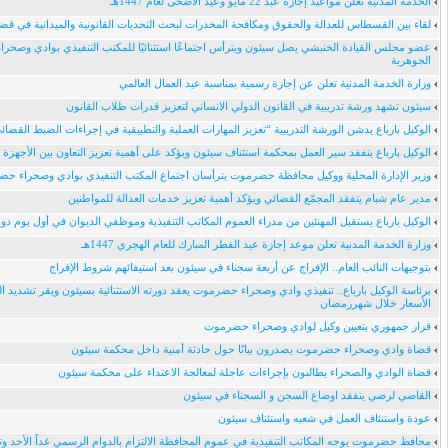
الخدمة المدنية تعلن مواعيد إجازة عبد 22 مايو وعيد الأضحى لعام 1447هـ
لقاء بين القسطاس للعدالة والحقوق ومكافحة المخدرات لبحث التحديات القانونية والميدانية في قضا
عضو مجلس القيادة الخنبشي يصل سيئون ويترأس اجتماعًا استثنائيًا للمكتب التنفيذي بوادي وصحر
الجوهرية
وزارة الخدمة المدنية تعلن عن إجازة رسمية بمناسبة عيد العمال العالمي
سيئون تشهد ورشة تدريبية في القانون الدولي الانساني لتعزيز قدرات طلاب القانون
الوكيل بارباع يدشن الورشة التدريبية “تعزيز المهارات العملية والتطبيقية في إجراءات الضبط القضائ
الوكيل بارباع يتفقد سير العمل بمحكمة استئناف سيئون ويؤكد على أهمية تعزيز التعاون بين الأجهزة الت
وزير الإدارة المحلية ووكيل محافظة حضرموت يترأسان اجتماع المكتب التنفيذي بوادي وصحراء ح
مدير عام شبام يتفقد المجمّع القضائي ويؤكد أهمية تعزيز خدمات العدالة للمواطنين
الوكيل بارباع يستقبل المهنئين من مدراء العموم المكاتب التنفيذية وموظفي الديوان في أول يوم دوا
وزارة الخدمة المدنية تعلن موعد إجازة عيد الفطر المبارك للعام الهجري 1447هـ
بتوجيهات النائب العام.. الإفراج عن أربعة سجناء في سيئون بعد استيفائهم شروط الإفراج
برئاسة الوكيل بارباع.. تنفيذي وادي وصحراء حضرموت يعقد دورته الاستثنائية بسيئون ويقر تشديد 
الأسعار خلال شهررمضان
قرار جمهوري بتعيين وكيل لوادي وصحراء حضرموت
قضاة وادي وصحراء حضرموت يصدرون بيانًا حول حادثة أمنية داخل محكمة سيئون
قضاة الوادي والصحراء يطالبون بإجراءات عاجلة لمعالجة الاعتداء على محكمة سيئون
القاضي لرضي يتفقد اوضاع السجن و السجناء في سيئون
عودة واستنئاف العمل في شعبه واستئناف سيئون
محافظ حضرموت يوجه المكاتب التنفيذية في عموم المحافظة الالتزام بالدوام الرسمي غداً الأحد و