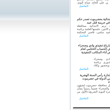
 بن علي الحاج، صباح اليوم،
ن إلى أماكن الاحتجاز، كلٌ في
التفاصيل
ه، وذلك لمتابعة أوضاع
تأكد من سلامة الإجراءات
ة بحقهم.
بتدائية بحضرموت تصدر حكم
 في جريمة قتل عمد
ريم الابتدائية بمحافظة
اثنين، جلستها العلنية برئاسة
عبيد سلمي، قاضي المحكمة
النيابة القاضي هاشم طه
التفاصيل
 سر الجلسة جمل الليل بن
بارباع تنفيذي وادي وصحراء
 الحساب الختامي لعام
رض أداء المكاتب التنفيذية
ادي وصحراء
دوري برئاسة
وبحضور وكلاء
ير الحضرمي و
التفاصيل
ي التميمي،
ية والإعلامية
جازة رأس السنة الهجرية
راض الأوضاع
وظفي الدولة في حضرموت
ريات الوادي
ء
يل محافظة حضرموت لشؤون
والصحراء تعميماً رسمياً بشأن
رة النبوية الشريفة (الأول من
شهر محرم لعام 1448هـ)، موجهاً إلى مديري
 الوادي والصحراء ومديري
التفاصيل
روع الوزارات والهيئات
صالح الحكومية.