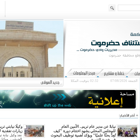
الجمعة 07/08/2026
02:32
بتوقيت المكلا
نيابةً عن مدير عام تريم.. الأمين العام
وكيلَا نيابتي تر
للمجلس المحلي يشهد اختتام دورة "كيف
زيارات تفقدية ل
تُعِدُّ بحثًا علميًا" ويؤكد أهمية توظيف البحوث
نفذ وكيل نيابة ت
الحبشي، ووكيل ن
في خدمة التنمية